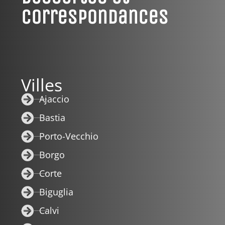
Correspondances
Villes
Ajaccio
Bastia
Porto-Vecchio
Borgo
Corte
Biguglia
Calvi