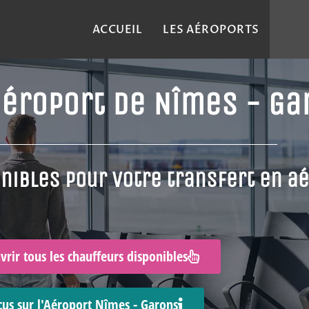
ACCUEIL
LES AÉROPORTS
'aéroport de Nîmes - G
nibles pour votre transfert en a
vrir tous les chauffeurs disponibles
cus sur l'Aéroport Nîmes - Garons