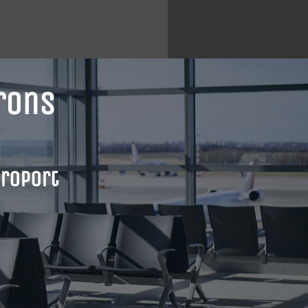
arons
éroport