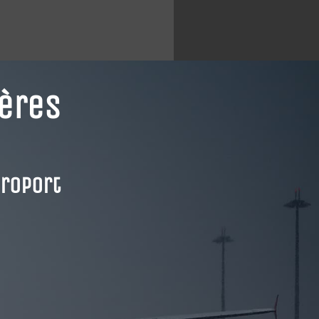
yères
éroport