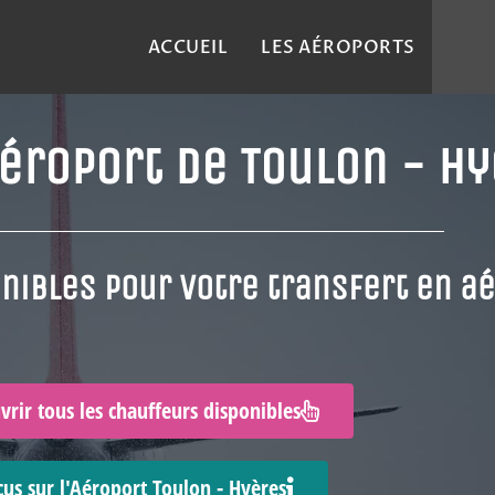
ACCUEIL
LES AÉROPORTS
'aéroport de Toulon - H
nibles pour votre transfert en a
vrir tous les chauffeurs disponibles
cus sur l'Aéroport Toulon - Hyères