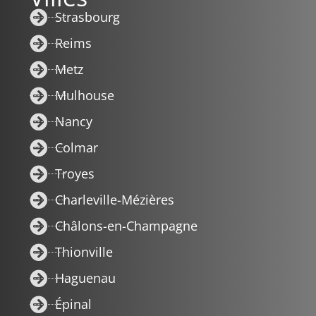
Strasbourg
Reims
Metz
Mulhouse
Nancy
Colmar
Troyes
Charleville-Mézières
Châlons-en-Champagne
Thionville
Haguenau
Épinal