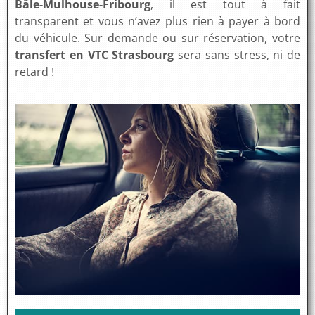
Bâle-Mulhouse-Fribourg
, il est tout à fait
transparent et vous n’avez plus rien à payer à bord
du véhicule. Sur demande ou sur réservation, votre
transfert en VTC Strasbourg
sera sans stress, ni de
retard !