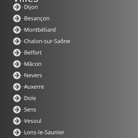
Dijon
Besançon
Montbéliard
Chalon-sur-Saône
Belfort
Mâcon
Nevers
Auxerre
Dole
Sens
Vesoul
Lons-le-Saunier