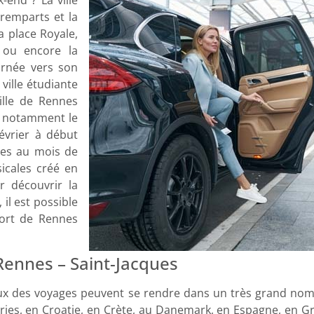
 remparts et la
 place Royale,
 ou encore la
ournée vers son
ville étudiante
ille de Rennes
t notamment le
février à début
ées au mois de
icales créé en
r découvrir la
 il est possible
port de Rennes
 Rennes – Saint-Jacques
eux des voyages peuvent se rendre dans un très grand no
ies, en Croatie, en Crète, au Danemark, en Espagne, en Grè